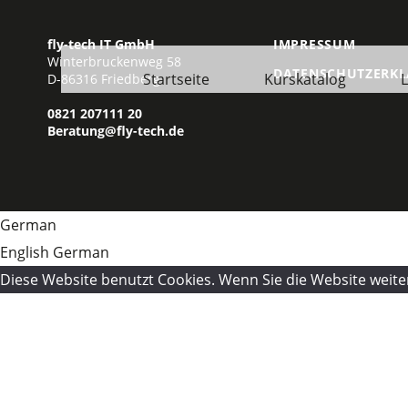
Zum
Inhalt
fly-tech IT GmbH
IMPRESSUM
Winterbruckenweg 58
springen
DATENSCHUTZERK
Startseite
Kurskatalog
L
D-86316 Friedberg
0821 207111 20
Beratung@fly-tech.de
German
English
German
Diese Website benutzt Cookies. Wenn Sie die Website weite